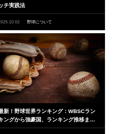
ッチ実践法
2025.10.02
野球について
最新！野球世界ランキング：WBSCラン
キングから強豪国、ランキング推移まで
徹底解説