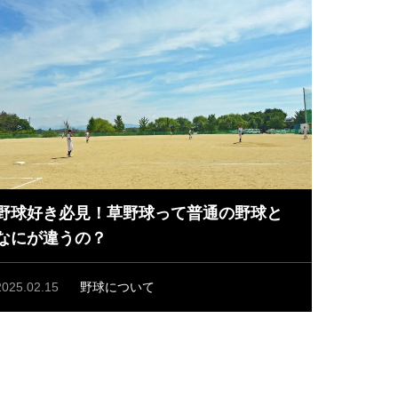
野球好き必見！草野球って普通の野球と
なにが違うの？
2025.02.15
野球について