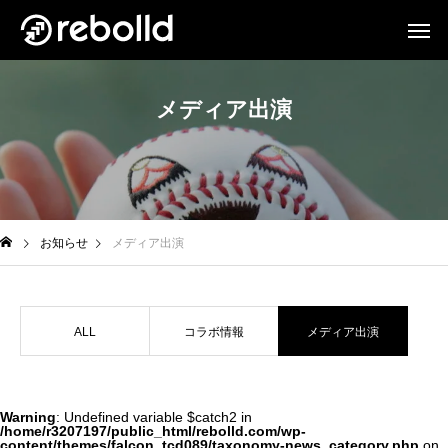
メディア出演
お知らせ
メディア出演
ALL
コラボ情報
メディア出演
Warning
: Undefined variable $catch2 in
/home/r3207197/public_html/rebolld.com/wp-
content/themes/falcon_tcd089/taxonomy-news_category.php
on