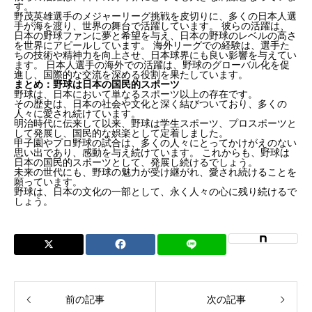
す。
野茂英雄選手のメジャーリーグ挑戦を皮切りに、多くの日本人選
手が海を渡り、世界の舞台で活躍しています。 彼らの活躍は、
日本の野球ファンに夢と希望を与え、日本の野球のレベルの高さ
を世界にアピールしています。 海外リーグでの経験は、選手た
ちの技術や精神力を向上させ、日本球界にも良い影響を与えてい
ます。 日本人選手の海外での活躍は、野球のグローバル化を促
進し、国際的な交流を深める役割を果たしています。
まとめ：野球は日本の国民的スポーツ
野球は、日本において単なるスポーツ以上の存在です。
その歴史は、日本の社会や文化と深く結びついており、多くの
人々に愛され続けています。
明治時代に伝来して以来、野球は学生スポーツ、プロスポーツと
して発展し、国民的な娯楽として定着しました。
甲子園やプロ野球の試合は、多くの人々にとってかけがえのない
思い出であり、感動を与え続けています。 これからも、野球は
日本の国民的スポーツとして、発展し続けるでしょう。
未来の世代にも、野球の魅力が受け継がれ、愛され続けることを
願っています。
野球は、日本の文化の一部として、永く人々の心に残り続けるで
しょう。
前の記事
次の記事