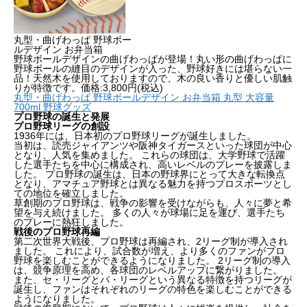
丸型・曲げわっぱ 野球ボー
ルデザイン お弁当箱
野球ボールデザインの曲げわっぱが登場！
丸い形の曲げわっぱに
野球ボールの縫目のデザインが入った、野球好きには堪らない一
品！天然木を使用しておりますので、木の良い香りと優しい肌触
りが特徴です。
価格:3,800円(税込)
丸型・曲げわっぱ 野球ボールデザイン お弁当箱 丸型 大容量
700ml 野球グッズ
プロ野球の誕生と発展
プロ野球リーグの創設
1936年には、日本初のプロ野球リーグが誕生しました。
当初は、読売ジャイアンツや阪神タイガースといった球団が中心
となり、人気を集めました。 これらの球団は、大学野球で活躍
した選手たちを中心に構成され、高いレベルのプレーを披露しま
した。 プロ野球の誕生は、日本の野球界にとって大きな転換点
となり、アマチュア野球とは異なる魅力を持つプロスポーツとし
ての地位を確立しました。
草創期のプロ野球は、戦争の影響を受けながらも、人々に夢と希
望を与え続けました。 多くの人々が球場に足を運び、選手たち
のプレーに熱狂しました。
戦後のプロ野球再編
第二次世界大戦後、プロ野球は再編され、2リーグ制が導入され
ました。 これにより、試合数が増え、より多くのファンがプロ
野球を楽しむことができるようになりました。 2リーグ制の導入
は、競争原理を高め、各球団のレベルアップに繋がりました。
また、セ・リーグとパ・リーグという異なる特徴を持つリーグが
誕生し、ファンはそれぞれのリーグの特色を楽しむことができる
ようになりました。