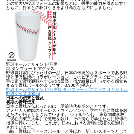
ンの拡大や投球フォームの制限などは、投手の能力を引き出すと
ともに、打者との駆け引きをより高度なものにしました。
野球ボールデザイン 伊万里
焼 タンブラー ビアグラス
野球愛好家にぴったりの一品、日本の伝統的なスポーツである野
球と伊万里焼のコラボレーション。
このビアグラスでビールを片
手に家で野球観戦をするのは最高！指が縫目に引っかかる感覚も
まるで野球ボールのようです。3,900円(税込)
野球ボールデザイン 伊万里焼 タンブラー ビアグラス オリジナル
野球グッズ 400ml
日本への伝来と普及
初期の野球伝来
日本に野球が伝わったのは、明治時代初期のことです。
アメリカ人教師のホーレス・ウィルソンが、学生たちに野球を教
えたのが始まりとされています。 ウィルソンは、東京開成学校
（現在の東京大学）で教鞭を執り、その傍らで学生たちに野球の
指導を行いました。 これが、日本における野球の最初の記録と
されています。
当時、野球は「ベースボール」と呼ばれ、新しいスポーツとして