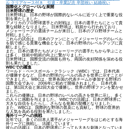
ル クリアケース付き 引退・卒業記念 卒団祝い 結婚祝い
国際化とグローバルな展開
日米野球の歴史
日米野球は、日本の野球が国際的なレベルに近づく上で重要な役
割を果たしました。
アメリカのプロ野球選手との対戦は、日本の選手たちにとって貴
重な経験となりました。 日米野球は、戦前から行われており、
メジャーリーグの選抜チームが来日し、日本のプロ野球チームと
対戦しました。
これらの試合は、日本のファンにとってメジャーリーグのレベル
を肌で感じる貴重な機会となり、日本の野球のレベルアップに貢
献しました。
また、日本の選手たちがメジャーリーグの選手たちから学ぶこと
は多く、技術や戦術の向上に繋がりました。
日米野球は、国際交流の側面も持ち、両国の友好関係を深める役
割も果たしました。
WBCでの躍進
ワールド・ベースボール・クラシック（WBC）では、日本代表
が優勝するなど、日本の野球のレベルの高さを世界に示すことが
できました。 WBCは、世界各国の代表チームが参加する野球の
国際大会であり、2006年に初めて開催されました。 日本代表
は、第1回大会と第2回大会で優勝し、世界の野球ファンを驚かせ
ました。
これらの優勝は、日本の野球のレベルの高さを世界に示し、多く
の人々に感動を与えました。 WBCでの活躍は、日本の野球界に
大きな自信をもたらし、さらなる発展の契機となりました。
また、WBCは、国際的な野球の普及にも貢献し、野球の世界的
な人気を高める役割を果たしました。
海外リーグへの挑戦
近年では、多くの日本人選手がメジャーリーグをはじめとする海
外リーグに挑戦し、活躍しています。
彼らの活躍は、日本の野球界にとっても大きな刺激となっていま