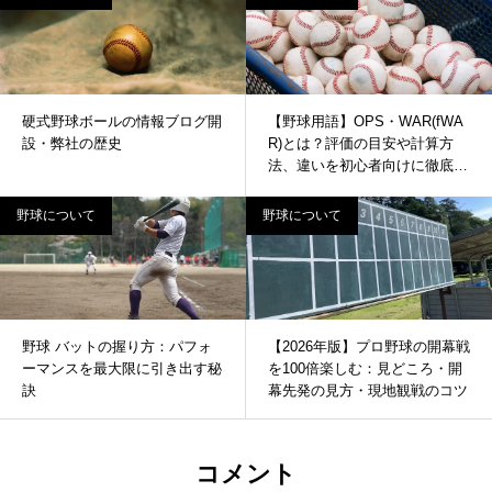
硬式野球ボールの情報ブログ開
【野球用語】OPS・WAR(fWA
設・弊社の歴史
R)とは？評価の目安や計算方
法、違いを初心者向けに徹底解
説！
野球について
野球について
野球 バットの握り方：パフォ
【2026年版】プロ野球の開幕戦
ーマンスを最大限に引き出す秘
を100倍楽しむ：見どころ・開
訣
幕先発の見方・現地観戦のコツ
コメント