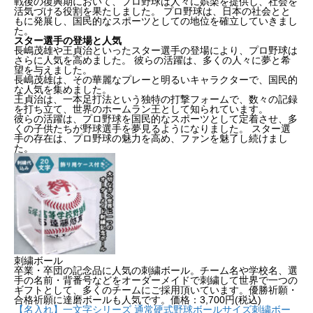
戦後の復興期において、プロ野球は人々に娯楽を提供し、社会を
活気づける役割を果たしました。 プロ野球は、日本の社会とと
もに発展し、国民的なスポーツとしての地位を確立していきまし
た。
スター選手の登場と人気
長嶋茂雄や王貞治といったスター選手の登場により、プロ野球は
さらに人気を高めました。 彼らの活躍は、多くの人々に夢と希
望を与えました。
長嶋茂雄は、その華麗なプレーと明るいキャラクターで、国民的
な人気を集めました。
王貞治は、一本足打法という独特の打撃フォームで、数々の記録
野球のルーツ：アメリカでの誕生
を打ち立て、世界のホームラン王として知られています。
彼らの活躍は、プロ野球を国民的なスポーツとして定着させ、多
日本への伝来と普及
くの子供たちが野球選手を夢見るようになりました。 スター選
プロ野球の誕生と発展
手の存在は、プロ野球の魅力を高め、ファンを魅了し続けまし
国際化とグローバルな展開
た。
まとめ：野球は日本の国民的スポーツ
刺繍ボール
卒業・卒団の記念品に人気の刺繍ボール。チーム名や学校名、選
手の名前・背番号などをオーダーメイドで刺繍して世界で一つの
ギフトとして、多くのチームにご採用頂いています。優勝祈願・
合格祈願に達磨ボールも人気です。価格：3,700円(税込)
【名入れ】一文字シリーズ 通常硬式野球ボールサイズ刺繍ボー