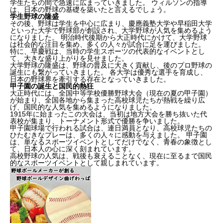
学生たちの間で急速に広まっていきました。 ウィルソンの指導
は、日本の野球の基礎を築いたと言えるでしょう。
学生野球の隆盛
その後、野球は学生を中心に広まり、慶應義塾大学や早稲田大学
といった大学で野球部が創設され、大学野球が人気を集めるよう
になりました。 明治時代後期から大正時代にかけて、大学野球
は社会的な注目を集め、多くの人々が試合に足を運びました。
特に、早慶戦は、当時の学生スポーツの代表的なイベントとし
て、大きな盛り上がりを見せました。
大学野球の隆盛は、野球の普及に大きく貢献し、後のプロ野球の
誕生にも繋がっていきました。 各大学は優秀な選手を育成し、
日本の野球界を牽引する存在となっていきました。
甲子園の誕生と国民的熱狂
大正時代には、全国中等学校優勝野球大会（現在の夏の甲子園）
が始まり、全国各地から集まった高校球児たちが熱戦を繰り広
げ、国民的な人気を集めるようになりました。
1915年に始まったこの大会は、当初は地方大会を勝ち抜いた代
表校が集まり、トーナメント形式で優勝を争いました。
甲子園球場で行われる試合は、連日満員となり、高校球児たちの
ひたむきなプレーは、多くの人々に感動を与えました。 甲子園
は、単なるスポーツイベントとしてだけでなく、青春の象徴とし
て、日本人の心に深く刻まれています。
高校野球の人気は、戦後も衰えることなく、現在に至るまで国民
的なスポーツイベントとして親しまれています。