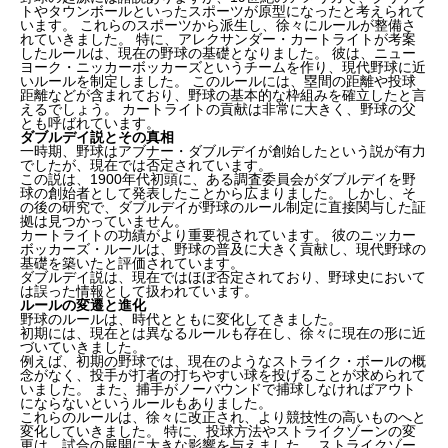
トやタウンボールといったスポーツが原型になったと考えられて
います。 これらのスポーツから派生し、徐々にルールが整備さ
れていきました。 特に、アレクサンダー・カートライトが考案
したルールは、現在の野球の基礎となりました。 彼は、ニュー
ヨーク・ニッカーボッカーズというチームを作り、現代野球に近
いルールを制定しました。 このルールには、塁間の距離や投球
距離などが含まれており、野球の基本的な枠組みを確立したと言
えるでしょう。 カートライトの貢献は非常に大きく、野球の父
とも呼ばれています。
ダブルデイ説とその真相
一時期、野球はアブナー・ダブルデイが創始したという説が有力
でしたが、現在では否定されています。
この説は、1900年代初頭に、ある調査委員会がダブルデイを野
球の創始者として発表したことから広まりました。 しかし、そ
の後の研究で、ダブルデイが野球のルール制定に直接関与した証
拠は見つかっていません。
カートライトの功績がより重要視されています。 彼のニッカー
ボッカーズ・ルールは、野球の普及に大きく貢献し、現代野球の
基礎を築いたと評価されています。
ダブルデイ説は、現在ではほぼ否定されており、野球史において
は誤った情報として扱われています。
ルールの変遷と進化
野球のルールは、時代とともに変化してきました。
初期には、現在とは異なるルールも存在し、徐々に現在の形に近
づいていきました。
例えば、初期の野球では、現在のようなストライク・ボールの概
念がなく、投手が打者の打ちやすい球を投げることが求められて
いました。 また、捕手がノーバウンドで捕球しなければアウト
にならないというルールもありました。
これらのルールは、徐々に改正され、より競技性の高いものへと
変化していきました。 特に、投球方法やストライクゾーンの変
更は、試合の展開に大きな影響を与えました。 ストライクゾー